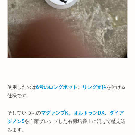
使用したのは
6号のロングポット
に
リング支柱
を付ける
仕様です。
そしていつもの
マグァンプK、オルトランDX、ダイア
ジノン
5
を自家ブレンドした有機培養土に混ぜて植え込
みます。