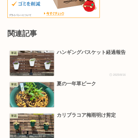
関連記事
ハンギングバスケット経過報告
草花
2025/8/16
夏の一年草ピーク
草花
カリブラコア梅雨明け剪定
草花