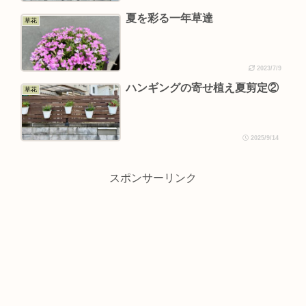
夏を彩る一年草達
草花
2023/7/9
ハンギングの寄せ植え夏剪定②
草花
2025/9/14
スポンサーリンク