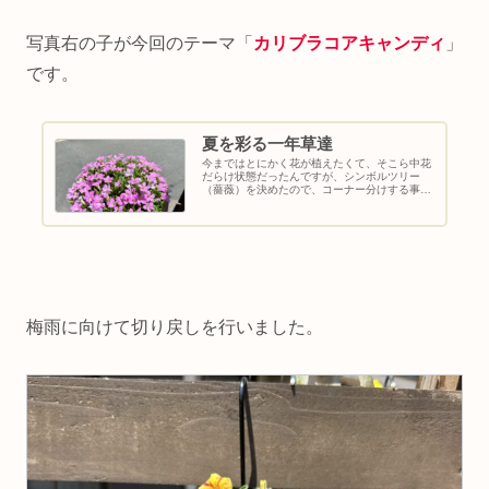
写真右の子が今回のテーマ「
カリブラコアキャンディ
」
です。
夏を彩る一年草達
今まではとにかく花が植えたくて、そこら中花
だらけ状態だったんですが、シンボルツリー
（薔薇）を決めたので、コーナー分けする事に
しました。いちか花だらけって聞こえはいいけ
どな（笑）一年草はやっぱり良い！多年草とか
雑木とか何年も育て続けて大きくし...
梅雨に向けて切り戻しを行いました。