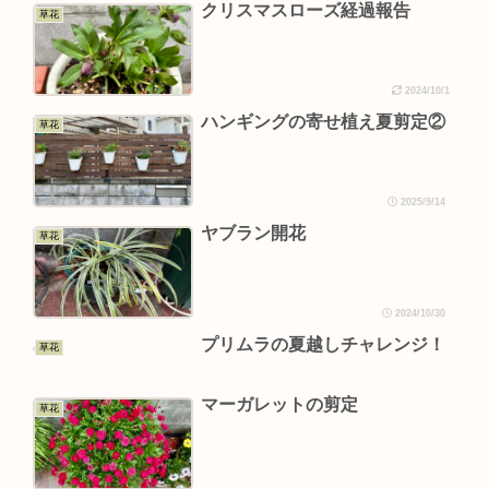
クリスマスローズ経過報告
草花
2024/10/1
ハンギングの寄せ植え夏剪定②
草花
2025/9/14
ヤブラン開花
草花
2024/10/30
プリムラの夏越しチャレンジ！
草花
マーガレットの剪定
草花