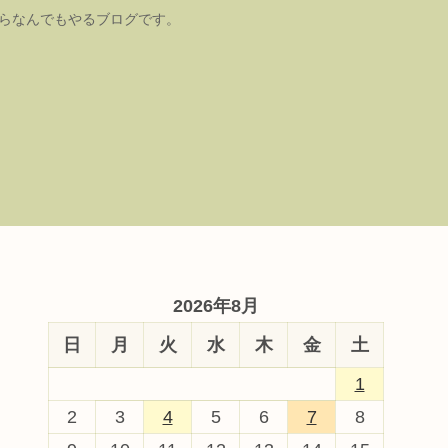
たらなんでもやるブログです。
2026年8月
日
月
火
水
木
金
土
1
2
3
4
5
6
7
8