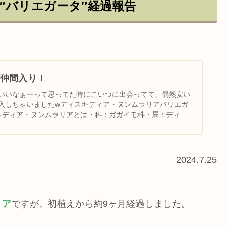
″バリエガータ″経過報告
仲間入り！
いいなぁーって思ってた時にこいつに出会ってて、偶然安い
入しちゃいましたwディスキディア・ヌンムラリアバリエガ
ディスキディア・ヌンムラリアとは・科：ガガイモ科・属：ディス
2024.7.25
リア
ですが、初植えから約9ヶ月経過しました。