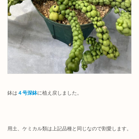
鉢は
４号深鉢
に植え戻しました。
用土、ケミカル類は上記品種と同じなので割愛します。