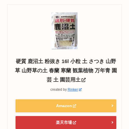
硬質 鹿沼土 粉抜き 16l 小粒 土 さつき 山野
草 山野草の土 春蘭 寒蘭 観葉植物 万年青 園
芸 土 園芸用土
created by
Rinker
Amazon
楽天市場