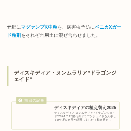
元肥に
マグァンプK中粒
を、病害虫予防に
ベニカXガー
ド粒剤
をそれぞれ用土に混ぜ合わせました。
ディスキディア・ヌンムラリア”ドラゴンジ
ェイド”
ディスキディアの植え替え2025
ディスキディア ヌンムラリア ″ドラゴンジェイ
ド″2024.7.15憧れのドラゴンジェイドを入手し
てから約9カ月が経過しました！植え替え
2025.4.3なんか成長してる様でしてなくて、、
けど枝先は確実に伸びてて分岐してたりとほん
とに緩やかに...