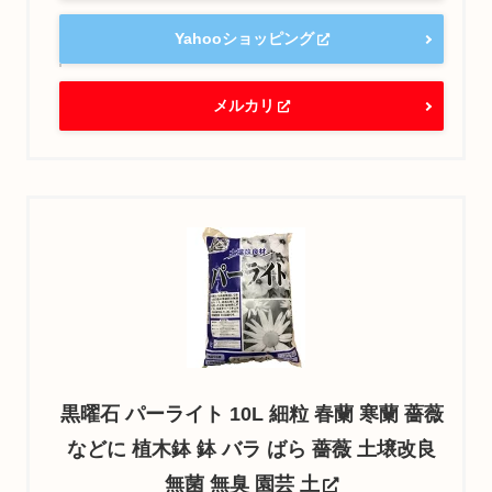
Yahooショッピング
メルカリ
黒曜石 パーライト 10L 細粒 春蘭 寒蘭 薔薇
などに 植木鉢 鉢 バラ ばら 薔薇 土壌改良
無菌 無臭 園芸 土