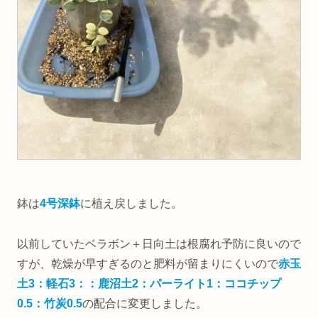
鉢は
4号深鉢
に植え戻しました。
以前していたベラボン＋日向土は根腐れ予防に良いので
すが、乾燥が早すぎるのと肥料が留まりにくいので
赤玉
土3：軽石3：：鹿沼土2：パーライト1：ココチップ
0.5：竹炭0.5
の配合に変更しました。