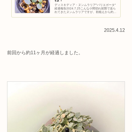
ディスキディア・ヌンムラリア″バリエガータ″
経過報告2024.7.25こんな小間切れ状態で送ら
れてきたヌンムラリアですが、初植えから約9
ヶ月経過しました。2025.4.12斑入り品種って
のもあるかもですが、成長は緩やかでやっとこ
こまで大きく...
2025.4.12
前回から約11ヶ月が経過しました。