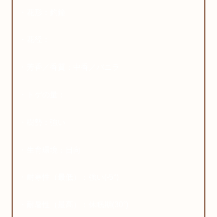
・花形：釣鐘
・花径：
・芳香／香質：中香／バニラ
・トゲの量：
・樹勢：強い
・生育環境：日向
・耐寒性（最低）：強い(-5°)
・耐暑性（最高）：休眠期(30°)