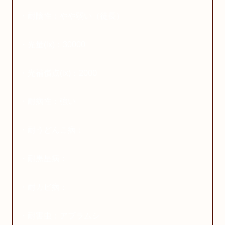
・耐陰性：やや弱い（徒長）
・光量(lx)：30000
・光補償点(lx)：2000
・耐病性：強い
・耐うどんこ病：
・耐黒星病：
・耐カビ病：
・耐害虫：アブラムシ