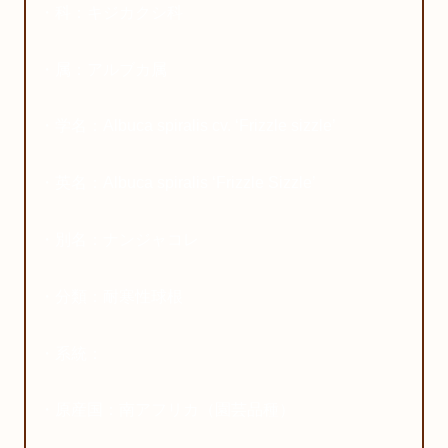
・科：キジカクシ科
・属：アルブカ属
・学名：Albuca spiralis
cv. ‘Frizzle sizzle’
・英名：Albuca spiralis ‘Frizzle Sizzle’
・別名：ナンジャコレ
・分類：耐寒性球根
・系統：
・原産国：南アフリカ（園芸品種）