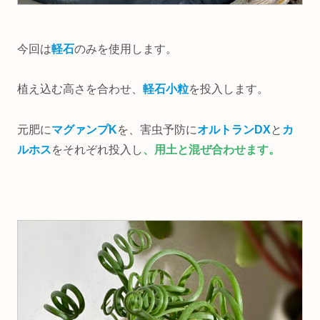
今回は
軽石
のみを使用します。
植え込む高さを合わせ、
軽石小粒
を投入します。
元肥に
マグァンプK
を、害虫予防に
オルトランDX
と
カ
ルホス
をそれぞれ投入し
、用土と混ぜ合わせます。