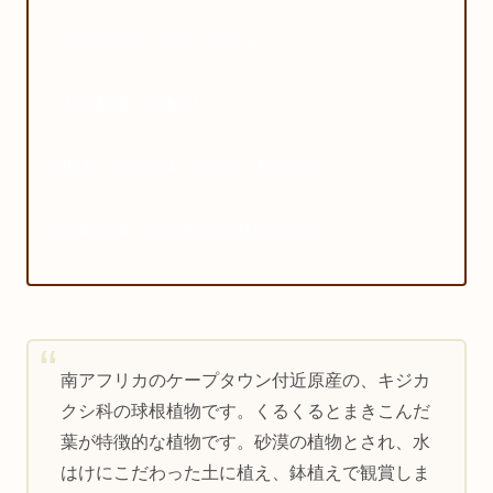
・植替え時期（月）：8～9
・土壌酸度：弱酸性
・用土：赤玉土4：軽石3：鹿沼土3
※湿気を嫌うので乾燥気味に育てる
南アフリカのケープタウン付近原産の、キジカ
クシ科の球根植物です。くるくるとまきこんだ
葉が特徴的な植物です。砂漠の植物とされ、水
はけにこだわった土に植え、鉢植えで観賞しま