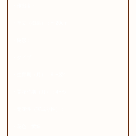
・作出者：
・草丈（樹高）：〜20cm
・樹形：
・タイプ：
・生育期（月）：9〜翌4
・開花時期（月）：4〜5
・開花性（実成り性）：
・花色：黄緑