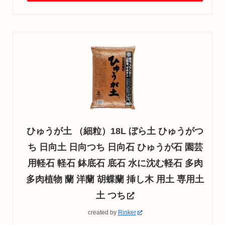
ひゅうが土 （細粒）18L ぼら土 ひゅうがつ
ち 日向土 日向つち 日向石 ひゅうが石 園芸
用軽石 軽石 鉢底石 底石 水に沈む軽石 多肉
多肉植物 蘭 洋蘭 胡蝶蘭 挿し木 用土 専用土
土 つち
created by
Rinker