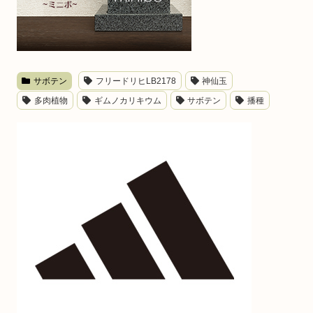
サボテン
フリードリヒLB2178
神仙玉
多肉植物
ギムノカリキウム
サボテン
播種