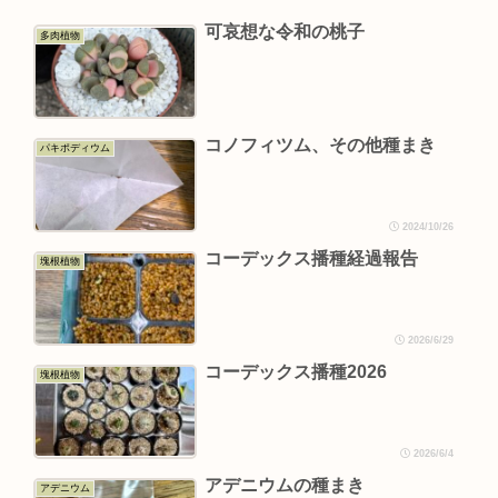
可哀想な令和の桃子
多肉植物
コノフィツム、その他種まき
パキポディウム
2024/10/26
コーデックス播種経過報告
塊根植物
2026/6/29
コーデックス播種2026
塊根植物
2026/6/4
アデニウムの種まき
アデニウム