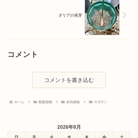
ダリアの発芽
コメント
コメントを書き込む
ホーム
観葉植物
多肉植物
サボテン
2026年8月
日
月
火
水
木
金
土