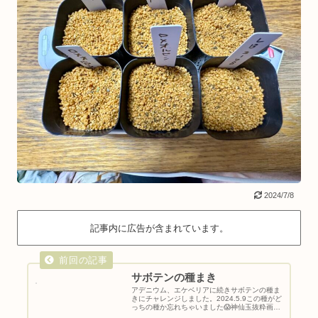
2024/7/8
記事内に広告が含まれています。
サボテンの種まき
アデニウム、エケベリアに続きサボテンの種ま
きにチャレンジしました。2024.5.9この種がど
っちの種か忘れちゃいました😱神仙玉抜粋画像
神仙玉とは・科：サボテン科・属：フェロカク