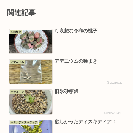
関連記事
可哀想な令和の桃子
多肉植物
アデニウムの種まき
アデニウム
2024/6/26
旧氷砂糖錦
ハオルチア
2024/10/20
欲しかったディスキディア！
ホヤ、ディスキディア