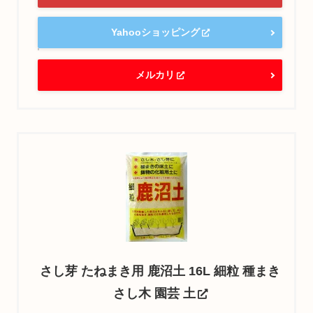
Yahooショッピング
メルカリ
さし芽 たねまき用 鹿沼土 16L 細粒 種まき
さし木 園芸 土