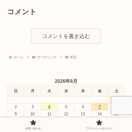
コメント
コメントを書き込む
ホーム
ガーデニング
草花
2026年8月
日
月
火
水
木
金
土
1
2
3
4
5
6
7
8
9
10
11
12
13
14
15
16
17
18
19
20
21
22
23
24
25
26
27
28
29
お問い合わせ
プライバシーポリシー