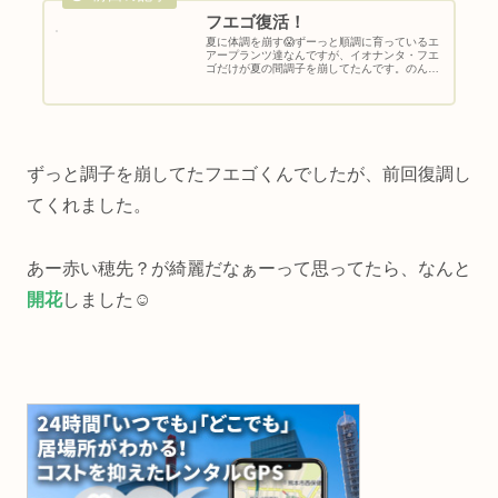
フエゴ復活！
夏に体調を崩す😱ずーっと順調に育っているエ
アープランツ達なんですが、イオナンタ・フエ
ゴだけが夏の間調子を崩してたんです。のん残
念な事に写真がありません🙏原因はわかってま
せんが、気温が高かったのと、光量がキツすぎ
たのかも知れないですね。なので...
ずっと調子を崩してたフエゴくんでしたが、前回復調し
てくれました。
あー赤い穂先？が綺麗だなぁーって思ってたら、なんと
開花
しました☺️