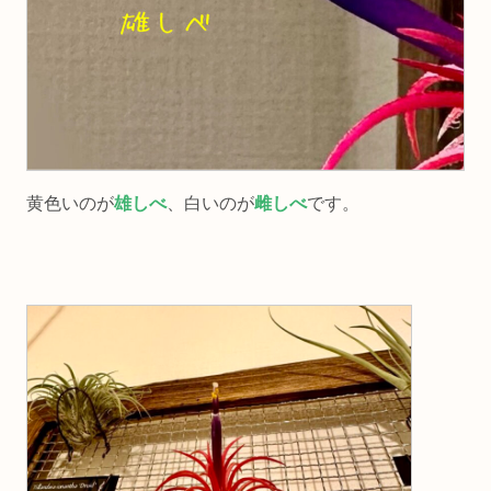
黄色いのが
雄しべ
、白いのが
雌しべ
です。