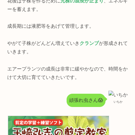
花後は子株を作るために
元株の成長が止まり
、エネルギ
ーを蓄えます。
成長期には液肥等をあげて管理します。
やがて子株がどんどん増えていき
クランプ
が形成されて
いきます。
エアープランツの成長は非常に緩やかなので、時間をか
けて大切に育てていきたいです。
頑張れ虫さん😱
いちか