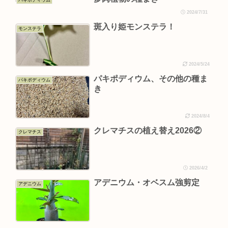
2024/7/31
斑入り姫モンステラ！
モンステラ
2024/5/24
パキポディウム、その他の種ま
パキポディウム
き
2024/8/4
クレマチスの植え替え2026②
クレマチス
2026/4/2
アデニウム・オベスム強剪定
アデニウム