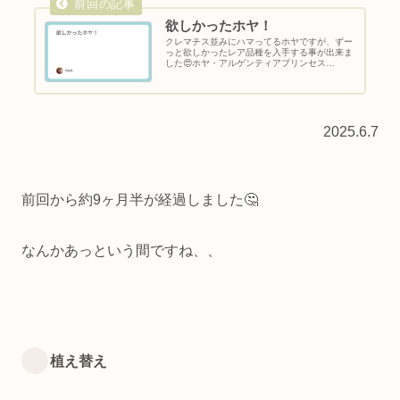
欲しかったホヤ！
クレマチス並みにハマってるホヤですが、ずー
っと欲しかったレア品種を入手する事が出来ま
した😍ホヤ・アルゲンティアプリンセス
2025.6.7ホヤ・アルゲンティアプリンセスと
は・科：ガガイモ科・属：ホヤ属・学名：
Hoya argentea pri...
2025.6.7
前回から約9ヶ月半が経過しました🤔
なんかあっという間ですね、、
植え替え