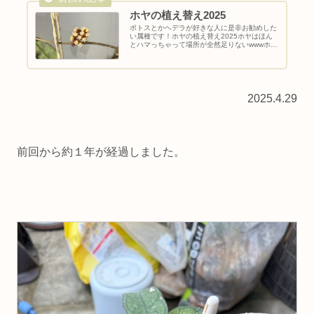
ホヤの植え替え2025
ポトスとかヘデラが好きな人に是非お勧めした
い属種です！ホヤの植え替え2025ホヤはほん
とハマっちゃって場所が全然足りないwwwホ
ヤ・カーティシーの植え替え2024.5.2前回から
約1年が経過しました。この間トリミングとか
してたのでもーそんな...
2025.4.29
前回から約１年が経過しました。