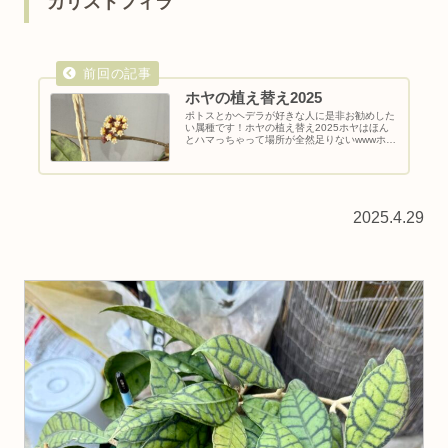
カリストフィラ
ホヤの植え替え2025
ポトスとかヘデラが好きな人に是非お勧めした
い属種です！ホヤの植え替え2025ホヤはほん
とハマっちゃって場所が全然足りないwwwホ
ヤ・カーティシーの植え替え2024.5.2前回から
約1年が経過しました。この間トリミングとか
してたのでもーそんな...
2025.4.29