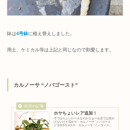
鉢は
4号鉢
に植え替えしました。
用土、ケミカル等は上記と同じなので割愛します。
カルノーサ “ノバゴースト”
ホヤちょいレア追加！
今ではちょいレベルなのかなぁーお店では見か
けないけど🤔ホヤ・カルノーサ “ノバゴース
ト“2025.5.4ホヤ・カルノーサ “ノバゴース
ト“・科：ガガイモ科・属：ホヤ属・学名：