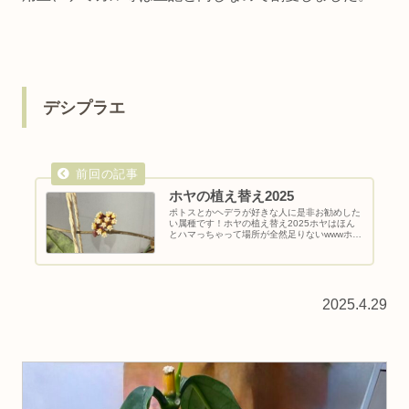
デシプラエ
ホヤの植え替え2025
ポトスとかヘデラが好きな人に是非お勧めした
い属種です！ホヤの植え替え2025ホヤはほん
とハマっちゃって場所が全然足りないwwwホ
ヤ・カーティシーの植え替え2024.5.2前回から
約1年が経過しました。この間トリミングとか
してたのでもーそんな...
2025.4.29