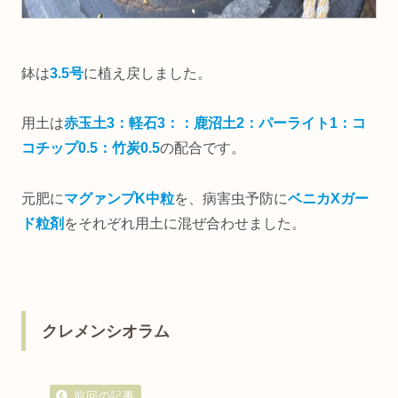
鉢は
3.5号
に植え戻しました。
用土は
赤玉土3：軽石3：：鹿沼土2：パーライト1：コ
コチップ0.5：竹炭0.5
の配合です。
元肥に
マグァンプK中粒
を、病害虫予防に
ベニカXガー
ド粒剤
をそれぞれ用土に混ぜ合わせました。
クレメンシオラム