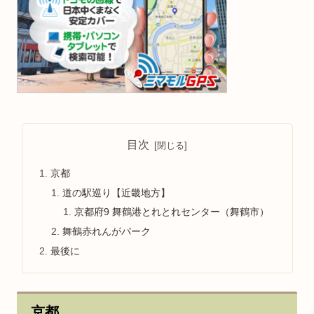
目次
京都
道の駅巡り【近畿地方】
京都府9 舞鶴港とれとれセンター（舞鶴市）
舞鶴赤れんがパーク
最後に
京都