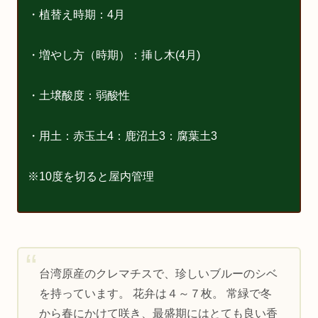
・植替え時期：4月
・増やし方（時期）：挿し木(4月)
・土壌酸度：弱酸性
・用土：赤玉土4：鹿沼土3：腐葉土3
※10度を切ると屋内管理
台湾原産のクレマチスで、珍しいブルーのシベ
を持っています。 花弁は４～７枚。 常緑で冬
から春にかけて咲き、最盛期にはとても良い香