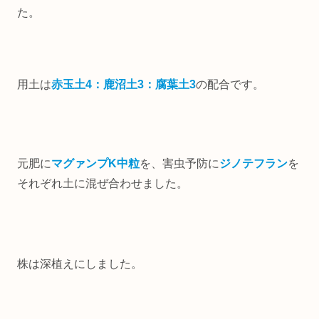
た。
用土は
赤玉土4：鹿沼土3：腐葉土3
の配合です。
元肥に
マグァンプK中粒
を、害虫予防に
ジノテフラン
を
それぞれ土に混ぜ合わせました。
株は深植えにしました。