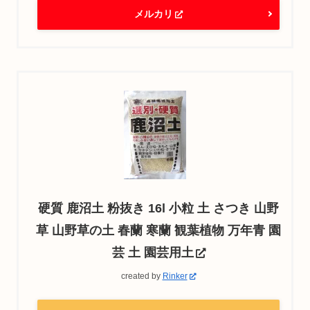
メルカリ
硬質 鹿沼土 粉抜き 16l 小粒 土 さつき 山野
草 山野草の土 春蘭 寒蘭 観葉植物 万年青 園
芸 土 園芸用土
created by
Rinker