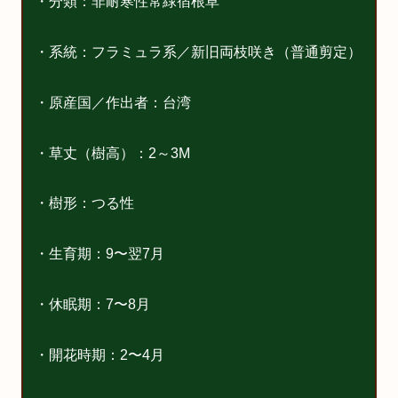
・分類：非耐寒性常緑宿根草
・系統：フラミュラ系／新旧両枝咲き（普通剪定）
・原産国／作出者：台湾
・草丈（樹高）：2～3M
・樹形：つる性
・生育期：9〜翌7月
・休眠期：7〜8月
・開花時期：2〜4月