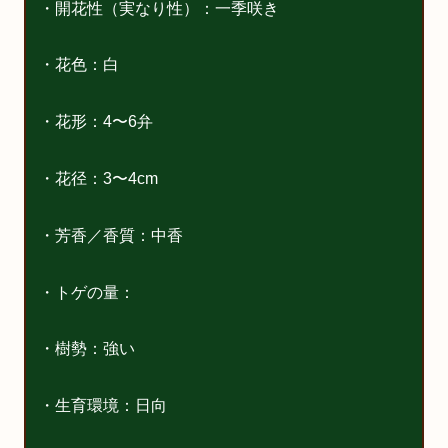
・開花性（実なり性）：一季咲き
・花色：白
・花形：4〜6弁
・花径：3〜4cm
・芳香／香質：中香
・トゲの量：
・樹勢：強い
・生育環境：日向