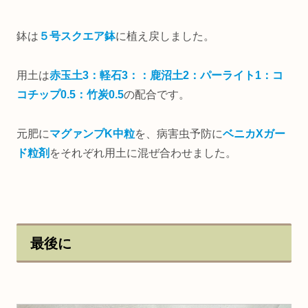
鉢は
５号スクエア鉢
に植え戻しました。
用土は
赤玉土3：軽石3：：鹿沼土2：パーライト1：コ
コチップ0.5：竹炭0.5
の配合です。
元肥に
マグァンプK中粒
を、病害虫予防に
ベニカXガー
ド粒剤
をそれぞれ用土に混ぜ合わせました。
最後に