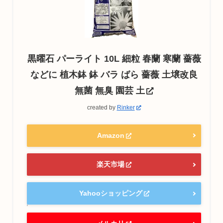
黒曜石 パーライト 10L 細粒 春蘭 寒蘭 薔薇
などに 植木鉢 鉢 バラ ばら 薔薇 土壌改良
無菌 無臭 園芸 土
created by
Rinker
Amazon
楽天市場
Yahooショッピング