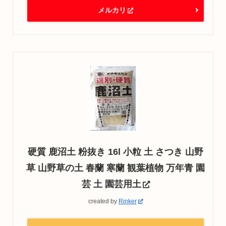
メルカリ
硬質 鹿沼土 粉抜き 16l 小粒 土 さつき 山野
草 山野草の土 春蘭 寒蘭 観葉植物 万年青 園
芸 土 園芸用土
created by
Rinker