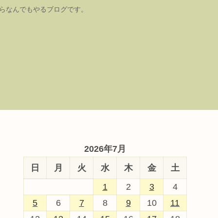
たらなんでもやるブログです。
2026年7月
日
月
火
水
木
金
土
1
2
3
4
5
6
7
8
9
10
11