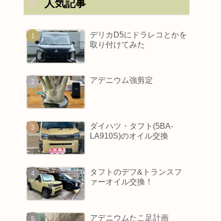
人気記事
デリカD5にドラレコとかを
取り付けてみた
アデニウム強剪定
ダイハツ・タフト(5BA-
LA910S)のオイル交換
タフトのデフ&トランスフ
ァーオイル交換！
アデニウムたこ足計画