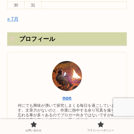
30
31
« 7月
プロフィール
non
何にでも興味が湧いて探究しまくる毎日を過ごしていま
す。文章力がないのと、作業に熱中する余り写真を撮り
忘れる事が多々あるのでブロガー向きではないですがw
趣味程度に楽しんで行こうと思ってます。
「このサイトはアフィリエイト広告（Amazonアソシエ
イト含む）を掲載しています。」
お問い合わせ
プライバシーポリシー