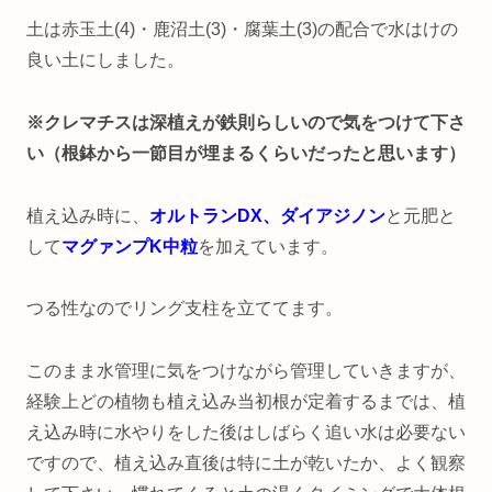
土は赤玉土(4)・鹿沼土(3)・腐葉土(3)の配合で水はけの
良い土にしました。
※クレマチスは深植えが鉄則らしいので気をつけて下さ
い（根鉢から一節目が埋まるくらいだったと思います）
植え込み時に、
オルトランDX、ダイアジノン
と元肥と
して
マグァンプK
中粒
を加えています。
つる性なのでリング支柱を立ててます。
このまま水管理に気をつけながら管理していきますが、
経験上どの植物も植え込み当初根が定着するまでは、植
え込み時に水やりをした後はしばらく追い水は必要ない
ですので、植え込み直後は特に土が乾いたか、よく観察