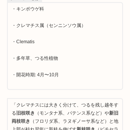
・キンポウゲ科
・クレマチス属（センニンソウ属）
・Clematis
・多年草、つる性植物
・開花時期: 4月〜10月
「クレマチスには大きく分けて、つるを残し越冬す
る
旧枝咲き
（モンタナ系、パテンス系など）や
新旧
両枝咲き
（フロリダ系、ラヌギノーサ系など）と地
上部が枯れ翌年に新枝を伸ばす
新枝咲き
（ビチセラ