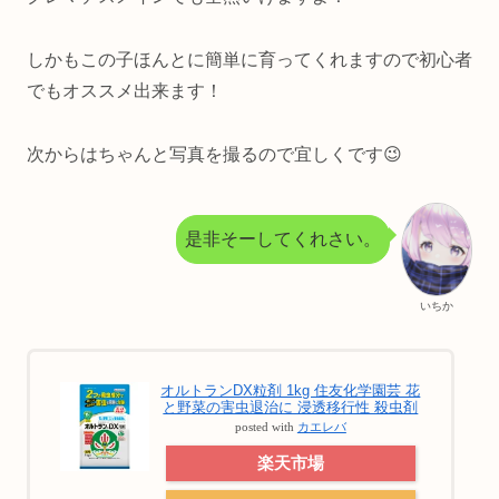
しかもこの子ほんとに簡単に育ってくれますので初心者
でもオススメ出来ます！
次からはちゃんと写真を撮るので宜しくです😉
是非そーしてくれさい。
いちか
オルトランDX粒剤 1kg 住友化学園芸 花
と野菜の害虫退治に 浸透移行性 殺虫剤
posted with
カエレバ
楽天市場