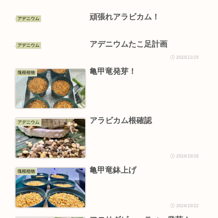
頑張れアラビカム！
アデニウム
アデニウムたこ足計画
アデニウム
2024/11/19
亀甲竜発芽！
塊根植物
アラビカム根確認
アデニウム
2024/10/18
亀甲竜鉢上げ
塊根植物
2024/10/22