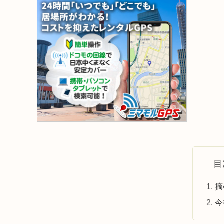
目
摘
今