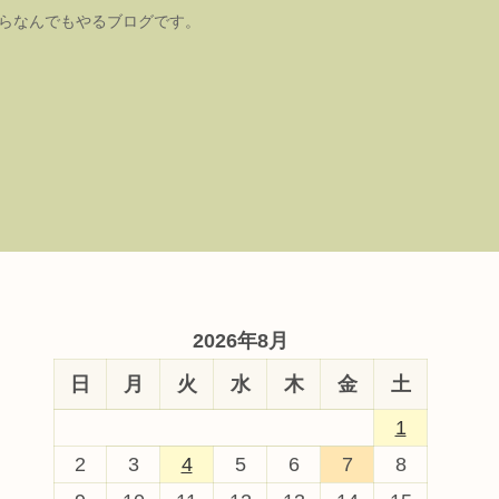
たらなんでもやるブログです。
2026年8月
日
月
火
水
木
金
土
1
2
3
4
5
6
7
8