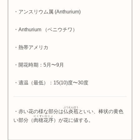
・アンスリウム属 (Anthurium)
・Anthurium （ベニウチワ）
・熱帯アメリカ
・開花時期：5月〜9月
・適温（最低）：15(10)度〜30度
ぶつえんほう
・赤い花の様な部分は
仏炎苞
といい、棒状の黄色
にくすいかじょ
い部分（
肉穂花序
）が花に値する。